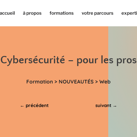
accueil
à propos
formations
votre parcours
expert
Cybersécurité – pour les pros
Formation > NOUVEAUTÉS > Web
←
précédent
suivant
→