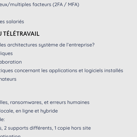
deux/multiples facteurs (2FA / MFA)
es salariés
U TÉLÉTRAVAIL
 les architectures système de l’entreprise?
liques
laboration
ques concernant les applications et logiciels installés
inateurs
elles, ransomwares, et erreurs humaines
cale, en ligne et hybride
e:
, 2 supports différents, 1 copie hors site
atisation