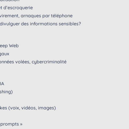
et d’escroquerie
 virement, arnaques par téléphone
divulguer des informations sensibles?
 Deep Web
égaux
nnées volées, cybercriminalité
IA
shing)
akes (voix, vidéos, images)
« prompts »